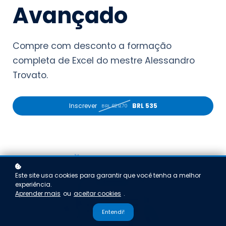
Avançado
Compre com desconto a formação
completa de Excel do mestre Alessandro
Trovato.
Inscrever
BRL 535
BRL 629,70
Este site usa cookies para garantir que você tenha a melhor
experiência.
Aprender mais
ou
aceitar cookies
.
Entendi!