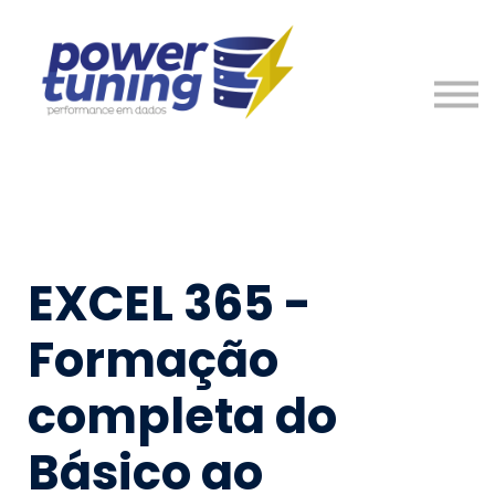
Nosso Time
Entre em Contato
Entrar
Cadastre-se
EXCEL 365 -
Formação
completa do
Básico ao