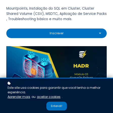
Mountpoints, Instalação do SQL em Cluster, Cluster
Shared Volume (CSV), MSDTC, Aplicação de Service Packs
, Troubleshooting básico e muito mais.
Inscrever
Este site usa cookies para garantir que você tenha a melhor
experiência.
Aprender mais
ou
aceitar cookies
.
Entendi!
Carga horária: 20h