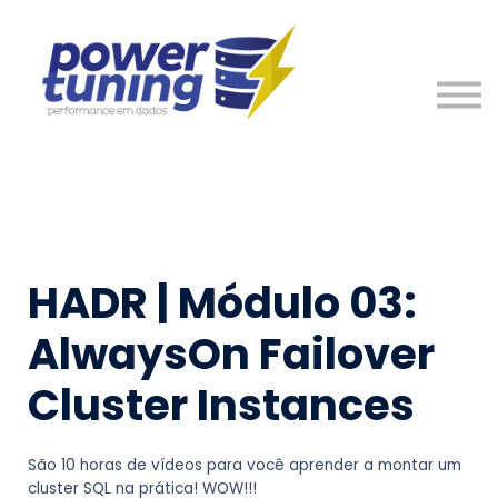
Nosso Time
Entre em Contato
Entrar
Cadastre-se
HADR | Módulo 03:
AlwaysOn Failover
Cluster Instances​
São 10 horas de vídeos para você aprender a montar um
cluster SQL na prática! WOW!!!