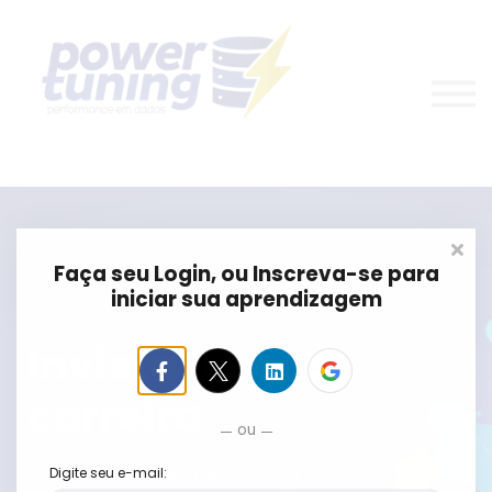
Nosso Time
Entre em Contato
Entrar
Cadastre-se
Faça seu Login, ou Inscreva-se para
iniciar sua aprendizagem
Invista na sua
carreira
ou
Digite seu e-mail:
Seja aluno da Power Tuning!