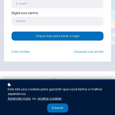
Cadastre-se
Digite sua senha:
Cursos disponíveis
Clique aqui para fazer o Login
Criar
Contato
Esqueceu sua senha?
Somos um time com
muita experiência para
Este site usa cookies para garantir que você tenha a melhor
experiência.
ajudar nossos clientes
Aprender mais
ou
aceitar cookies
.
Entendi!
com Treinamentos e